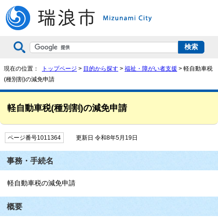
現在の位置：
トップページ
>
目的から探す
>
福祉・障がい者支援
> 軽自動車税
(種別割)の減免申請
軽自動車税(種別割)の減免申請
ページ番号1011364
更新日 令和8年5月19日
事務・手続名
軽自動車税の減免申請
概要