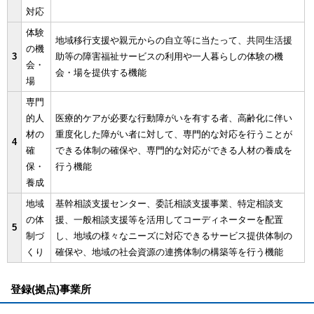
対応
体験
地域移行支援や親元からの自立等に当たって、共同生活援
の機
3
助等の障害福祉サービスの利用や一人暮らしの体験の機
会・
会・場を提供する機能
場
専門
的人
医療的ケアが必要な行動障がいを有する者、高齢化に伴い
材の
重度化した障がい者に対して、専門的な対応を行うことが
4
確
できる体制の確保や、専門的な対応ができる人材の養成を
保・
行う機能
養成
地域
基幹相談支援センター、委託相談支援事業、特定相談支
の体
援、一般相談支援等を活用してコーディネーターを配置
5
制づ
し、地域の様々なニーズに対応できるサービス提供体制の
くり
確保や、地域の社会資源の連携体制の構築等を行う機能
登録(拠点)事業所