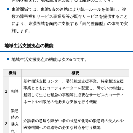
体制を確保し、地域生活を支援する仕組みのことです。
東濃圏域では、東濃5市の連携により統一ルールを整備し、複
数の障害福祉サービス事業所等が既存サービスを提供すること
により、東濃圏域を面的に支援する「面的整備型」の体制で実
施します。
地域生活支援拠点の機能
地域生活支援拠点の機能は次の5つです。
機能
概要
基幹相談支援センター、委託相談支援事業、特定相談支援
事業とともにコーディネーターを配置し、障がいの特性に
1
相談
起因して生じた緊急の事態等に必要なサービスのコーディ
ネートや相談その他必要な支援を行う機能
緊急
時の
介護者の急病や障がい者の状態変化等の緊急時の受入れや
2
受入
医療機関への連絡等の必要な対応を行う機能
れ・