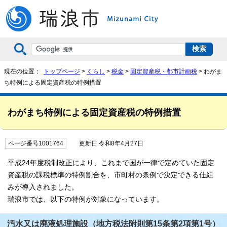
現在の位置：
トップページ
>
くらし
>
税金
>
固定資産税・都市計画税
> わがま
ち特例による固定資産税の特例措置
わがまち特例による固定資産税の特例措置
ページ番号1001764
更新日 令和8年4月27日
平成24年度税制改正により、これまで国が一律で定めていた固定
資産税の課税標準の特例割合を、市町村の条例で決定できる仕組
みが導入されました。
瑞浪市では、以下の特例が対象になっています。
汚水又は廃液処理施設（地方税法附則第15条第2項第1号）