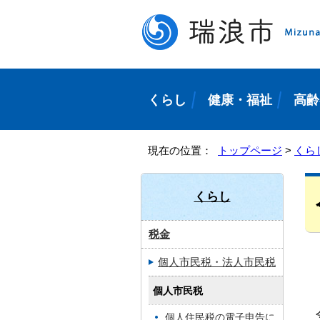
くらし
健康・福祉
高齢
現在の位置：
トップページ
>
くら
くらし
税金
個人市民税・法人市民税
個人市民税
個人住民税の電子申告に