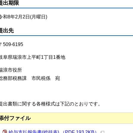
提出期限
令和8年2月2日(月曜日)
提出先
〒509-6195
岐阜県瑞浪市上平町1丁目1番地
瑞浪市役所
総務部税務課 市民税係 宛
提出書類に関する各種様式は下記のとおりです。
添付ファイル
給与支払報告書(総括表) （PDF 193.2KB）