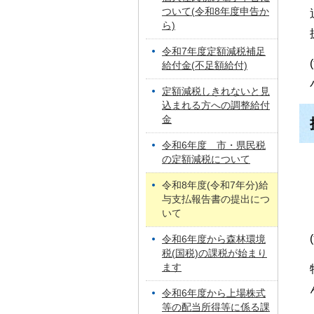
ついて(令和8年度申告か
ら)
令和7年度定額減税補足
給付金(不足額給付)
定額減税しきれないと見
込まれる方への調整給付
金
令和6年度 市・県民税
の定額減税について
令和8年度(令和7年分)給
与支払報告書の提出につ
いて
令和6年度から森林環境
税(国税)の課税が始まり
ます
令和6年度から上場株式
等の配当所得等に係る課