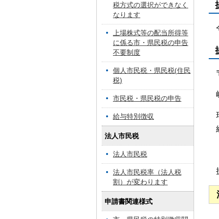
税方式の選択ができなく
なります
上場株式等の配当所得等
に係る市・県民税の申告
不要制度
個人市民税・県民税(住民
税)
市民税・県民税の申告
給与特別徴収
法人市民税
法人市民税
法人市民税率（法人税
割）が変わります
申請書関連様式