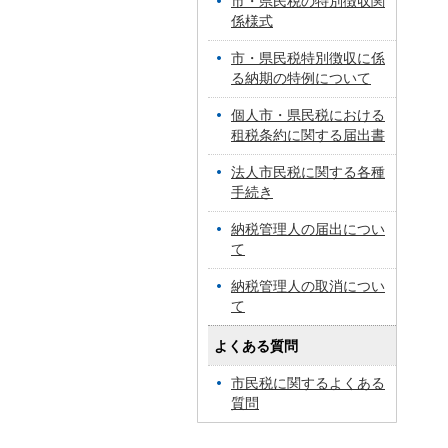
市・県民税の特別徴収関
係様式
市・県民税特別徴収に係
る納期の特例について
個人市・県民税における
租税条約に関する届出書
法人市民税に関する各種
手続き
納税管理人の届出につい
て
納税管理人の取消につい
て
よくある質問
市民税に関するよくある
質問