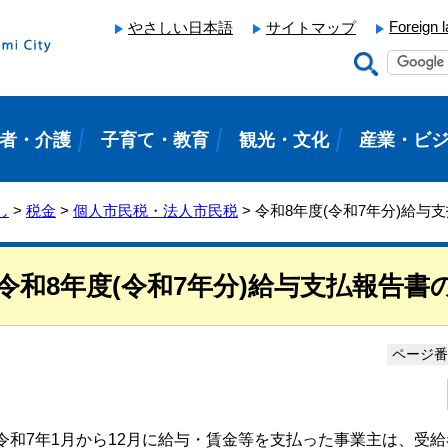
Foreign 
やさしい日本語
サイトマップ
者・介護
子育て・教育
観光・文化
産業・ビ
し
>
税金
>
個人市民税・法人市民税
> 令和8年度(令和7年分)給
令和8年度(令和7年分)給与支払報告
ページ番号
令和7年1月から12月に給与・賃金等を支払った事業主は、受給者