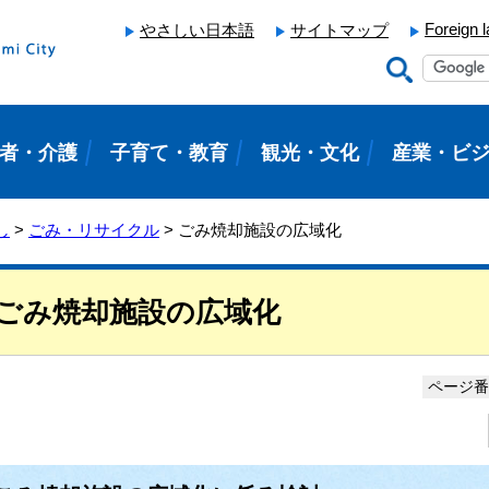
Foreign 
やさしい日本語
サイトマップ
者・介護
子育て・教育
観光・文化
産業・ビ
し
>
ごみ・リサイクル
> ごみ焼却施設の広域化
ごみ焼却施設の広域化
ページ番号