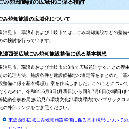
ごみ焼却施設の広域化に係る検討
ごみ焼却施設の広域化について
多治見市、瑞浪市および土岐市では、ごみ焼却施設などの整備
めの検討を行っています。
東濃西部広域ごみ焼却施設整備に係る基本構想
多治見市、瑞浪市および土岐市の3市で広域処理することの理由
その処理方法、施設条件と建設候補地の選定等をまとめた「基
設整備に係る基本構想)」案を作成しました。このことについ
だくために、令和8年6月8日(月曜日)から同年7月8日(水曜日
等協議会事務局(多治見市環境文化部環境課内)でパブリックコ
記の外部リンクをご参照ください。
東濃西部広域ごみ焼却施設整備に係る基本構想についての
リンク）