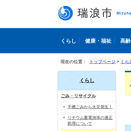
くらし
健康・福祉
高齢
現在の位置：
トップページ
>
くら
くらし
ごみ・リサイクル
不燃ごみから火災発生！
リチウム蓄電池等の適正
処理について