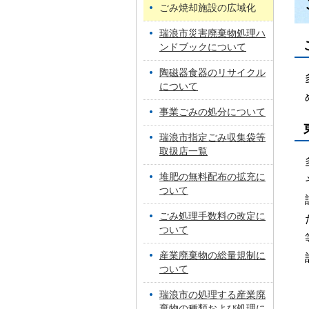
ごみ焼却施設の広域化
瑞浪市災害廃棄物処理ハ
ンドブックについて
陶磁器食器のリサイクル
について
事業ごみの処分について
瑞浪市指定ごみ収集袋等
取扱店一覧
堆肥の無料配布の拡充に
ついて
ごみ処理手数料の改定に
ついて
産業廃棄物の総量規制に
ついて
瑞浪市の処理する産業廃
棄物の種類および処理に