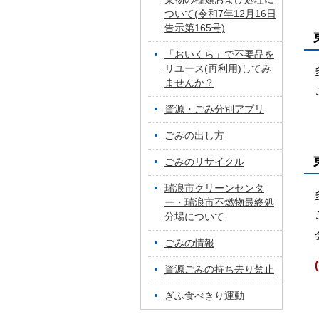
ついて(令和7年12月16日
告示第165号)
「おいくら」で不要品を
リユース(再利用)してみ
ませんか？
資源・ごみ分別アプリ
ごみの出し方
ごみのリサイクル
瑞浪市クリーンセンタ
ー・瑞浪市不燃物最終処
分場について
ごみの情報
資源ごみの持ち去り禁止
ぎふ食べきり運動