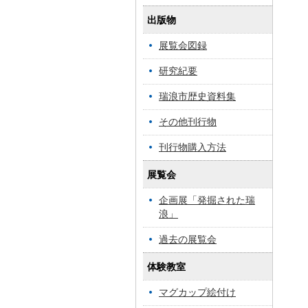
出版物
展覧会図録
研究紀要
瑞浪市歴史資料集
その他刊行物
刊行物購入方法
展覧会
企画展「発掘された瑞
浪」
過去の展覧会
体験教室
マグカップ絵付け