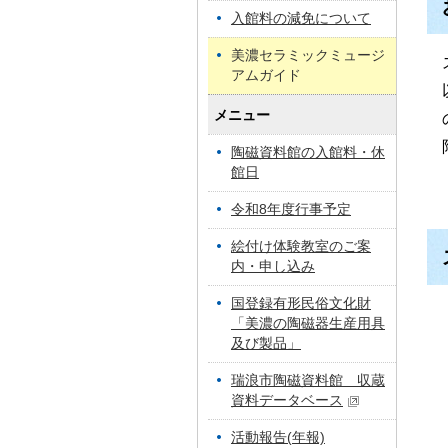
入館料の減免について
美濃セラミックミュージ
アムガイド
メニュー
陶磁資料館の入館料・休
館日
令和8年度行事予定
絵付け体験教室のご案
内・申し込み
国登録有形民俗文化財
「美濃の陶磁器生産用具
及び製品」
瑞浪市陶磁資料館 収蔵
資料データベース
活動報告(年報)