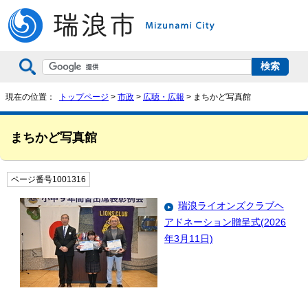
現在の位置：
トップページ
>
市政
>
広聴・広報
> まちかど写真館
まちかど写真館
ページ番号1001316
瑞浪ライオンズクラブヘ
アドネーション贈呈式(2026
年3月11日)