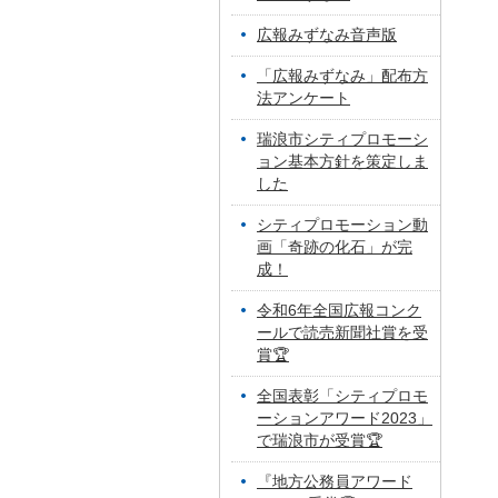
広報みずなみ音声版
「広報みずなみ」配布方
法アンケート
瑞浪市シティプロモーシ
ョン基本方針を策定しま
した
シティプロモーション動
画「奇跡の化石」が完
成！
令和6年全国広報コンク
ールで読売新聞社賞を受
賞🏆
全国表彰「シティプロモ
ーションアワード2023」
で瑞浪市が受賞🏆
『地方公務員アワード