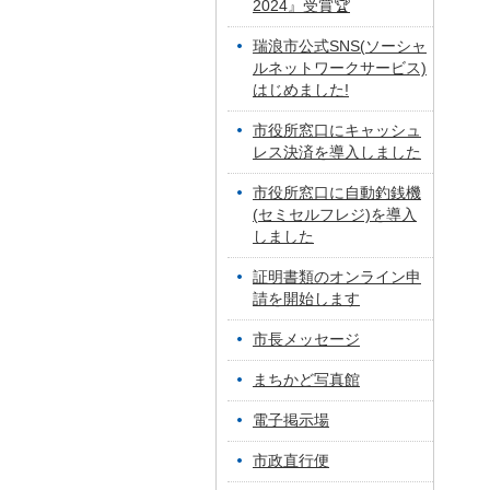
2024』受賞🏆
瑞浪市公式SNS(ソーシャ
ルネットワークサービス)
はじめました!
市役所窓口にキャッシュ
レス決済を導入しました
市役所窓口に自動釣銭機
(セミセルフレジ)を導入
しました
証明書類のオンライン申
請を開始します
市長メッセージ
まちかど写真館
電子掲示場
市政直行便