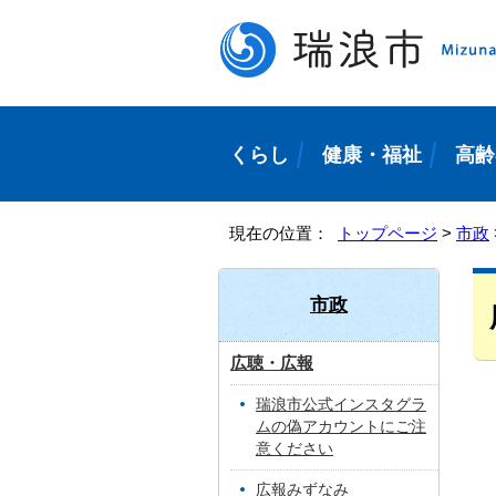
くらし
健康・福祉
高齢
現在の位置：
トップページ
>
市政
市政
広聴・広報
瑞浪市公式インスタグラ
ムの偽アカウントにご注
意ください
広報みずなみ