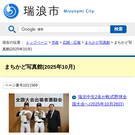
現在の位置：
トップページ
>
市政
>
広聴・広報
>
まちかど写真館
> まちかど写
真館(2025年10月)
まちかど写真館(2025年10月)
ページ番号1011569
瑞北中生2名が軟式野球全
国大会へ(2025年10月28日)