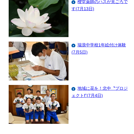
櫻堂薬師のハスが見ごろで
す(7月13日)
瑞浪中学校1年絵付け体験
(7月5日)
地域に花を！北中〝プロジ
ェクトf”(7月4日)