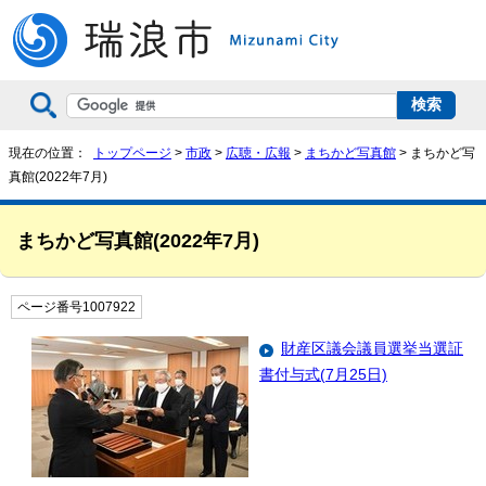
現在の位置：
トップページ
>
市政
>
広聴・広報
>
まちかど写真館
> まちかど写
真館(2022年7月)
まちかど写真館(2022年7月)
ページ番号1007922
財産区議会議員選挙当選証
書付与式(7月25日)