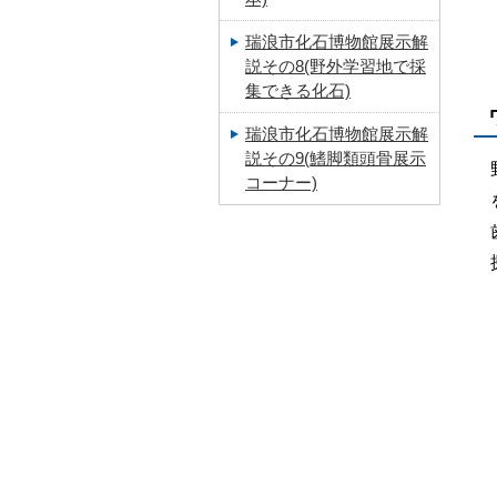
瑞浪市化石博物館展示解
説その8(野外学習地で採
集できる化石)
瑞浪市化石博物館展示解
説その9(鰭脚類頭骨展示
コーナー)