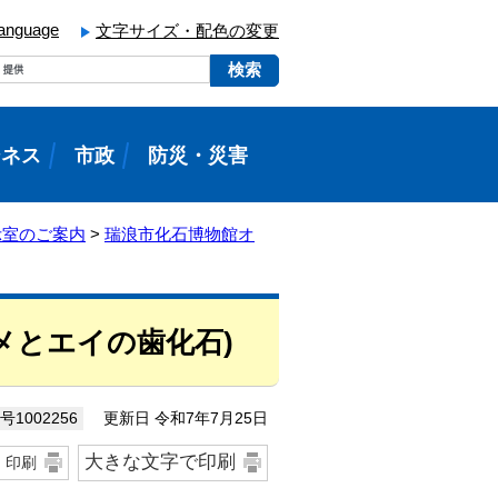
language
文字サイズ・配色の変更
ジネス
市政
防災・災害
示室のご案内
>
瑞浪市化石博物館オ
メとエイの歯化石)
更新日 令和7年7月25日
1002256
大きな文字で印刷
印刷