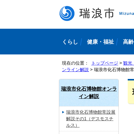
くらし
健康・福祉
高齢
現在の位置：
トップページ
>
観光
ンライン解説
> 瑞浪市化石博物館常
瑞浪市化石博物館オンラ
イン解説
瑞浪市化石博物館常設展
解説その1（デスモスチ
ルス）