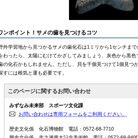
ワンポイント！サメの歯を見つけるコツ
野外学習地から見つかるサメの歯化石は1ミリから1センチま
をわったら、太陽にむけてかざしてみましょう、灰色から黒色
歯の化石かもしれません。ただし、貝を千個見つけて1個見つ
探すには根気と運も必要です。
このページに関する
お問い合わせ
みずなみ未来部 スポーツ文化課
お問い合わせは専用フォームをご利用ください。
歴史文化係 化石博物館 電話：0572-68-7710
歴史文化係 市之瀬廣太記念美術館 電話：0572-68-940