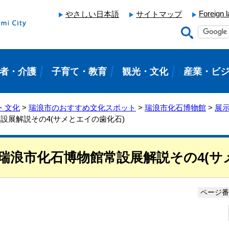
Foreign 
やさしい日本語
サイトマップ
者・介護
子育て・教育
観光・文化
産業・ビ
・文化
>
瑞浪市のおすすめ文化スポット
>
瑞浪市化石博物館
>
展
設展解説その4(サメとエイの歯化石)
瑞浪市化石博物館常設展解説その4(サ
ページ番号