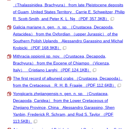
（Thalassinidea, Brachyura） from late Pleistocene deposits
of Guam, United States Territory Carrie E. Schweitzer, Philip
R. Scott-Smith, and Peter K. L. Ng
（PDF 357.3KB）
Galicia mariane n. gen., n. sp. （Crustacea, Decapoda,
Astacidea） from the Oxfordian （upper Jurassic） of the
Southern Polish Uplands Alessandro Garassino and Michal
Krobicki
（PDF 168.9KB）
Mithracia oppionii sp. nov. （Crustacea, Decapoda,
Brachyura） from the Eocene of Chiampo （Vicenza,
Italy） Cristiano Larghi
（PDF 124.1KB）
The first record of albuneid crabs （Crustacea, Decapoda）
from the Cretaceous R. H. B. Fraaije
（PDF 112.6KB）
Yongjicaris zhejiangensis n. gen. n. sp. （Crustacea,
Decapoda, Caridea） from the Lower Cretaceous of
Zhejiang Province, China Alessandro Garassino, Shen
Yanbin, Frederick R. Schram, and Rod S. Taylor
（PDF
113.5KB）