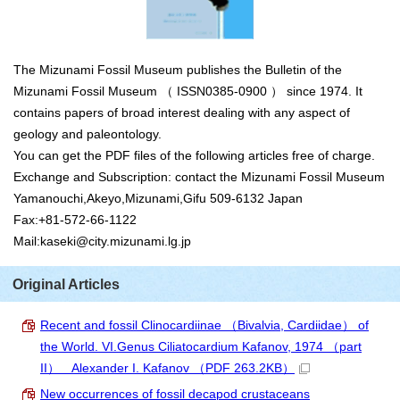
The Mizunami Fossil Museum publishes the Bulletin of the
Mizunami Fossil Museum （ ISSN0385-0900 ） since 1974. It
contains papers of broad interest dealing with any aspect of
geology and paleontology.
You can get the PDF files of the following articles free of charge.
Exchange and Subscription: contact the Mizunami Fossil Museum
Yamanouchi,Akeyo,Mizunami,Gifu 509-6132 Japan
Fax:+81-572-66-1122
Mail:kaseki@city.mizunami.lg.jp
Original Articles
Recent and fossil Clinocardiinae （Bivalvia, Cardiidae） of
the World. VI.Genus Ciliatocardium Kafanov, 1974 （part
II） Alexander I. Kafanov
（PDF 263.2KB）
New occurrences of fossil decapod crustaceans