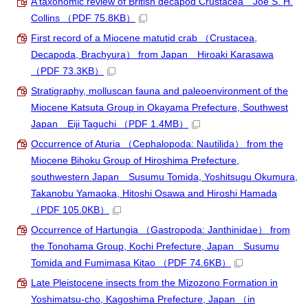
A taxonomic review of British decapod Crustacea Joe S. H.
Collins
（PDF 75.8KB）
First record of a Miocene matutid crab （Crustacea,
Decapoda, Brachyura） from Japan Hiroaki Karasawa
（PDF 73.3KB）
Stratigraphy, molluscan fauna and paleoenvironment of the
Miocene Katsuta Group in Okayama Prefecture, Southwest
Japan Eiji Taguchi
（PDF 1.4MB）
Occurrence of Aturia （Cephalopoda: Nautilida） from the
Miocene Bihoku Group of Hiroshima Prefecture,
southwestern Japan Susumu Tomida, Yoshitsugu Okumura,
Takanobu Yamaoka, Hitoshi Osawa and Hiroshi Hamada
（PDF 105.0KB）
Occurrence of Hartungia （Gastropoda: Janthinidae） from
the Tonohama Group, Kochi Prefecture, Japan Susumu
Tomida and Fumimasa Kitao
（PDF 74.6KB）
Late Pleistocene insects from the Mizozono Formation in
Yoshimatsu-cho, Kagoshima Prefecture, Japan （in