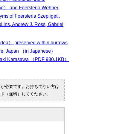
ae） and Foersteria Wehner,
s of Foersteria Szepligeti,
ins, Andrew J. Ross, Gabriel
idea） preserved within burrows
ecture, Japan （in Japanese）
oaki Karasawa
（PDF 980.1KB）
R）」が必要です。お持ちでない方は
ード（無料）してください。