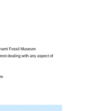
zunami Fossil Museum
est dealing with any aspect of
um