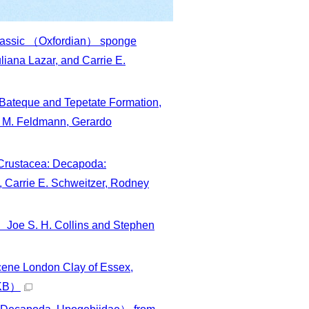
rassic （Oxfordian） sponge
ana Lazar, and Carrie E.
ateque and Tepetate Formation,
y M. Feldmann, Gerardo
（Crustacea: Decapoda:
 Carrie E. Schweitzer, Rodney
Joe S. H. Collins and Stephen
cene London Clay of Essex,
KB）