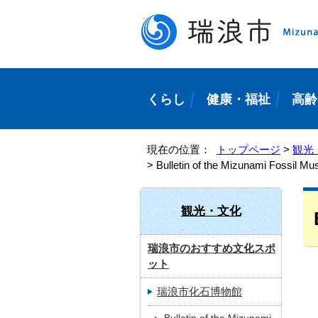
くらし
健康・福祉
高齢
現在の位置：
トップページ
>
観光
>
Bulletin of the Mizunami Fossil M
観光・文化
瑞浪市のおすすめ文化スポ
ット
瑞浪市化石博物館