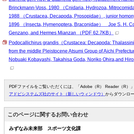
Brinckmann-Voss, 1980 （Cnidaria, Hydrozoa, Mitrocomid
1988 （Crustacea, Decapoda, Prosopidae）, junior homonym
1896 （Insecta, Hymenoptera, Braconidae） Joe S. H. Coll
Genzano, and Hermes Mianzan
（PDF 62.7KB）
Podocallichirus grandis（Crustacea: Decapoda: Thalassin
from the middle Pleistocene Atsumi Group of Aichi Pref
Nobuaki Kobayashi, Takahisa Goda, Noriko Ohira,and Hir
PDFファイルをご覧いただくには、「Adobe（R） Reader（
アドビシステムズ社のサイト（新しいウィンドウ）
からダウンロ
このページに関する
お問い合わせ
みずなみ未来部 スポーツ文化課