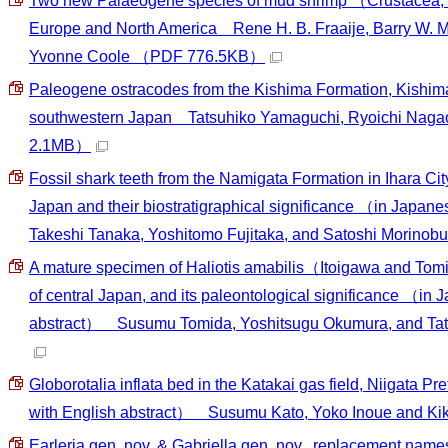
Two new Palaeogene species of mud shrimp （Crustacea,
Europe and North America Rene H. B. Fraaije, Barry W. M
Yvonne Coole
（PDF 776.5KB）
Paleogene ostracodes from the Kishima Formation, Kishim
southwestern Japan Tatsuhiko Yamaguchi, Ryoichi Nagao
2.1MB）
Fossil shark teeth from the Namigata Formation in Ihara Ci
Japan and their biostratigraphical significance （in Japa
Takeshi Tanaka, Yoshitomo Fujitaka, and Satoshi Morinobu
A mature specimen of Haliotis amabilis（Itoigawa and Tom
of central Japan, and its paleontological significance （in 
abstract） Susumu Tomida, Yoshitsugu Okumura, and Ta
Globorotalia inflata bed in the Katakai gas field, Niigata 
with English abstract） Susumu Kato, Yoko Inoue and K
Earleria gen. nov. & Gabriella gen. nov., replacement names