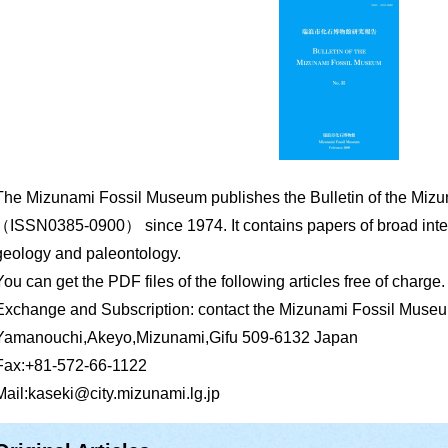
The Mizunami Fossil Museum publishes the Bulletin of the Mi
（ISSN0385-0900） since 1974. It contains papers of broad inter
geology and paleontology.
You can get the PDF files of the following articles free of charge.
Exchange and Subscription: contact the Mizunami Fossil Muse
Yamanouchi,Akeyo,Mizunami,Gifu 509-6132 Japan
Fax:+81-572-66-1122
Mail:kaseki@city.mizunami.lg.jp