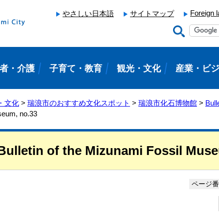
Foreign 
やさしい日本語
サイトマップ
者・介護
子育て・教育
観光・文化
産業・ビ
・文化
>
瑞浪市のおすすめ文化スポット
>
瑞浪市化石博物館
>
Bull
useum, no.33
Bulletin of the Mizunami Fossil Mus
ページ番号