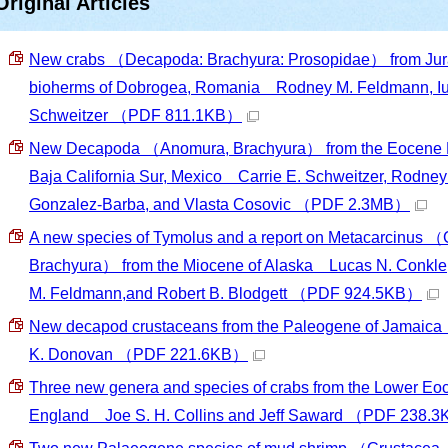
Original Articles
New crabs （Decapoda: Brachyura: Prosopidae） from Ju
bioherms of Dobrogea, Romania Rodney M. Feldmann, Iuli
Schweitzer
（PDF 811.1KB）
New Decapoda （Anomura, Brachyura） from the Eocene B
Baja California Sur, Mexico Carrie E. Schweitzer, Rodne
Gonzalez-Barba, and Vlasta Cosovic
（PDF 2.3MB）
A new species of Tymolus and a report on Metacarcinus 
Brachyura） from the Miocene of Alaska Lucas N. Conkle,
M. Feldmann,and Robert B. Blodgett
（PDF 924.5KB）
New decapod crustaceans from the Paleogene of Jamaica 
K. Donovan
（PDF 221.6KB）
Three new genera and species of crabs from the Lower Eo
England Joe S. H. Collins and Jeff Saward
（PDF 238.3