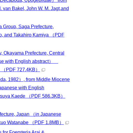
 Decapoda, Upogebiidae） from
. van Bakel, John W. M. Jagt,and
a Group, Saga Prefecture,
, and Takahiro Kamiya
（PDF
ty, Okayama Prefecture, Central
nese with English abstract）
（PDF 727.4KB）
ida, 1982）, from Middle Miocene
Japanese with English
tsuya Kaede
（PDF 586.3KB）
Prefecture, Japan （in Japanese
ikuo Watanabe
（PDF 1.8MB）
 for Foersteria Arai &