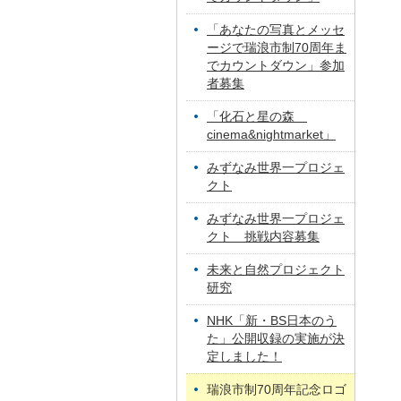
「あなたの写真とメッセ
ージで瑞浪市制70周年ま
でカウントダウン」参加
者募集
「化石と星の森
cinema&nightmarket」
みずなみ世界一プロジェ
クト
みずなみ世界一プロジェ
クト 挑戦内容募集
未来と自然プロジェクト
研究
NHK「新・BS日本のう
た」公開収録の実施が決
定しました！
瑞浪市制70周年記念ロゴ