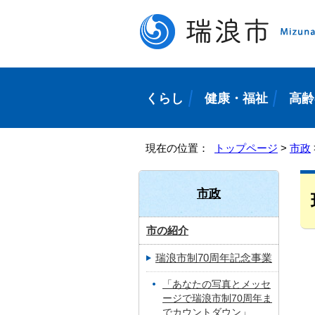
くらし
健康・福祉
高齢
現在の位置：
トップページ
>
市政
市政
市の紹介
瑞浪市制70周年記念事業
「あなたの写真とメッセ
ージで瑞浪市制70周年ま
でカウントダウン」