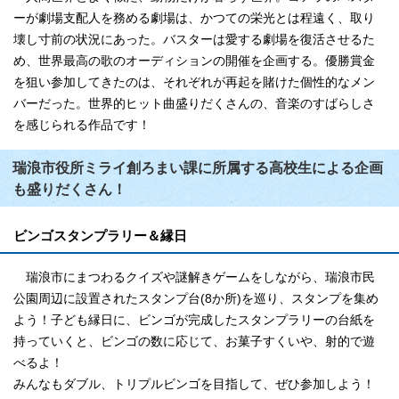
ーが劇場支配人を務める劇場は、かつての栄光とは程遠く、取り
壊し寸前の状況にあった。バスターは愛する劇場を復活させるた
め、世界最高の歌のオーディションの開催を企画する。優勝賞金
を狙い参加してきたのは、それぞれが再起を賭けた個性的なメン
バーだった。世界的ヒット曲盛りだくさんの、音楽のすばらしさ
を感じられる作品です！
瑞浪市役所ミライ創ろまい課に所属する高校生による企画
も盛りだくさん！
ビンゴスタンプラリー＆縁日
瑞浪市にまつわるクイズや謎解きゲームをしながら、瑞浪市民
公園周辺に設置されたスタンプ台(8か所)を巡り、スタンプを集め
よう！子ども縁日に、ビンゴが完成したスタンプラリーの台紙を
持っていくと、ビンゴの数に応じて、お菓子すくいや、射的で遊
べるよ！
みんなもダブル、トリプルビンゴを目指して、ぜひ参加しよう！