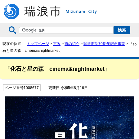
現在の位置：
トップページ
>
市政
>
市の紹介
>
瑞浪市制70周年記念事業
> 「化
石と星の森 cinema&nightmarket」
「化石と星の森 cinema&nightmarket」
ページ番号1008677
更新日 令和5年8月16日