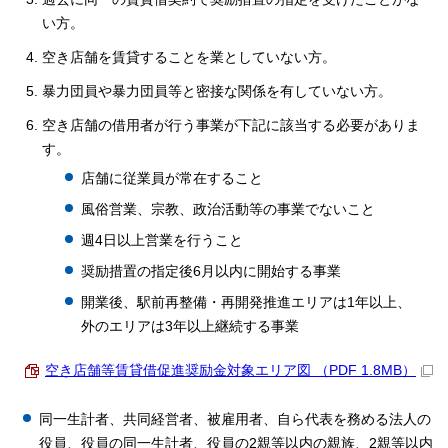
い方。
空き店舗を賃貸することを業としていない方。
暴力団員や暴力団員等と密接な関係を有していない方。
空き店舗の借用者が行う事業が下記に該当する必要がありま
す。
店舗に従業員が常在すること
風俗営業、宗教、政治活動等の事業でないこと
週4日以上営業を行うこと
奨励措置の指定後6月以内に開始する事業
開業後、駅前再整備・再開発推進エリアは1年以上、
外のエリアは3年以上継続する事業
空き店舗等賃貸借促進奨励金対象エリア図 （PDF 1.8MB）
同一生計者、共同経営者、被雇用者、自ら代表を務める法人の
役員、役員の同一生計者、役員の2親等以内の親族、2親等以内