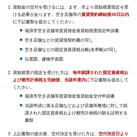
奨励金の交付を受けるには、まず、市より奨励措置指定を受
ける必要があります。空き店舗等の
賃貸契約締結後30日以内
に
下記書類を提出してください。
瑞浪市空き店舗等賃貸借促進奨励措置指定申請書
空き店舗などの賃貸借契約書の写し
空き店舗などの固定資産課税台帳(名寄帳)の写し
位置図、建物平面図
奨励措置の指定を受けた方は、
毎年賦課された固定資産税お
よび都市計画税を完納後、当該年度内に
下記書類を提出して
ください。
瑞浪市空き店舗等賃貸借促進奨励金交付申請書
当該申請に係る店舗などおよび店舗等敷地に対して賦
課された固定資産税および都市計画税の額を証明する
書類
上記書類の提出後、交付決定を受けた方は、
交付決定日より