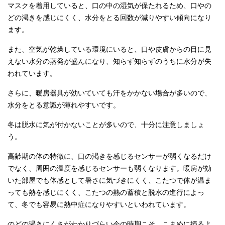
マスクを着用していると、口の中の湿気が保たれるため、口やの
どの渇きを感じにくく、水分をとる回数が減りやすい傾向になり
ます。
また、空気が乾燥している環境にいると、口や皮膚からの目に見
えない水分の蒸発が盛んになり、知らず知らずのうちに水分が失
われています。
さらに、暖房器具が効いていても汗をかかない場合が多いので、
水分をとる意識が薄れやすいです。
冬は脱水に気が付かないことが多いので、十分に注意しましょ
う。
高齢期の体の特徴に、口の渇きを感じるセンサーが弱くなるだけ
でなく、周囲の温度を感じるセンサーも弱くなります。暖房が効
いた部屋でも体感として暑さに気づきにくく、こたつで体が温ま
っても熱を感じにくく、こたつの熱の蓄積と脱水の進行によっ
て、冬でも容易に熱中症になりやすいといわれています。
のどの渇きにくさがわかりづらい今の時期こそ、こまめに摂るよ