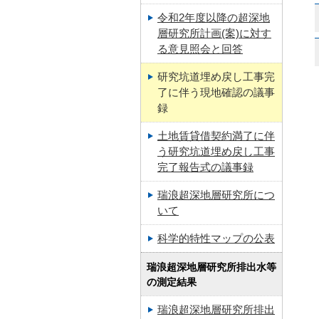
令和2年度以降の超深地
層研究所計画(案)に対す
る意見照会と回答
研究坑道埋め戻し工事完
了に伴う現地確認の議事
録
土地賃貸借契約満了に伴
う研究坑道埋め戻し工事
完了報告式の議事録
瑞浪超深地層研究所につ
いて
科学的特性マップの公表
瑞浪超深地層研究所排出水等
の測定結果
瑞浪超深地層研究所排出