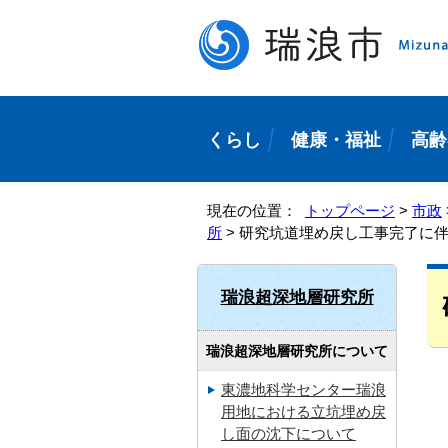
くらし
健康・福祉
高齢
現在の位置：
トップページ
>
市政
所
> 研究坑道埋め戻し工事完了に
瑞浪超深地層研究所
瑞浪超深地層研究所について
東濃地科学センター瑞浪
用地における立坑埋め戻
し面の沈下について