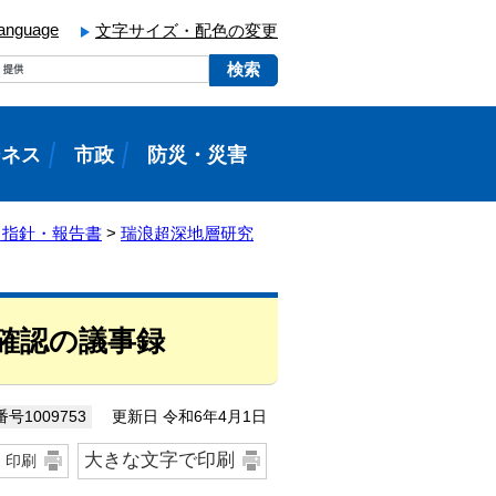
language
文字サイズ・配色の変更
ジネス
市政
防災・災害
・指針・報告書
>
瑞浪超深地層研究
確認の議事録
更新日 令和6年4月1日
号1009753
大きな文字で印刷
印刷