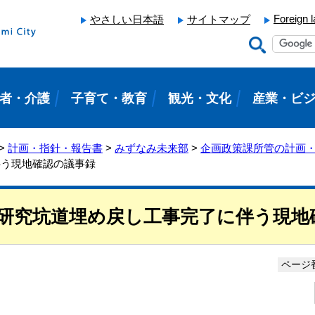
Foreign 
やさしい日本語
サイトマップ
者・介護
子育て・教育
観光・文化
産業・ビ
>
計画・指針・報告書
>
みずなみ未来部
>
企画政策課所管の計画
伴う現地確認の議事録
研究坑道埋め戻し工事完了に伴う現地
ページ番