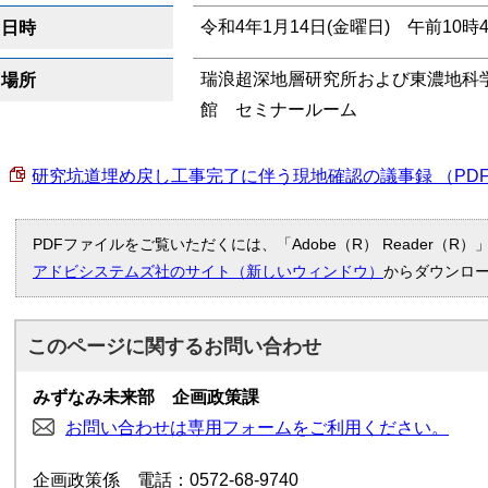
令和4年1月14日(金曜日) 午前10時
日時
瑞浪超深地層研究所および東濃地科
場所
館 セミナールーム
研究坑道埋め戻し工事完了に伴う現地確認の議事録 （PDF 2
PDFファイルをご覧いただくには、「Adobe（R） Reader（
アドビシステムズ社のサイト（新しいウィンドウ）
からダウンロ
このページに関する
お問い合わせ
みずなみ未来部 企画政策課
お問い合わせは専用フォームをご利用ください。
企画政策係 電話：0572-68-9740