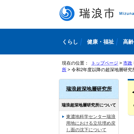
くらし
健康・福祉
高齢
現在の位置：
トップページ
>
市政
所
> 令和2年度以降の超深地層研究
瑞浪超深地層研究所
瑞浪超深地層研究所について
東濃地科学センター瑞浪
用地における立坑埋め戻
し面の沈下について