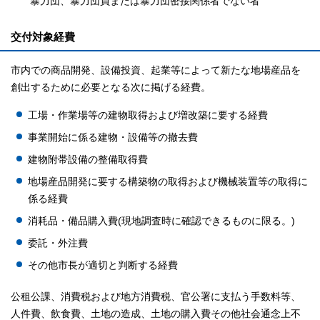
暴力団、暴力団員または暴力団密接関係者でない者
交付対象経費
市内での商品開発、設備投資、起業等によって新たな地場産品を
創出するために必要となる次に掲げる経費。
工場・作業場等の建物取得および増改築に要する経費
事業開始に係る建物・設備等の撤去費
建物附帯設備の整備取得費
地場産品開発に要する構築物の取得および機械装置等の取得に
係る経費
消耗品・備品購入費(現地調査時に確認できるものに限る。)
委託・外注費
その他市長が適切と判断する経費
公租公課、消費税および地方消費税、官公署に支払う手数料等、
人件費、飲食費、土地の造成、土地の購入費その他社会通念上不