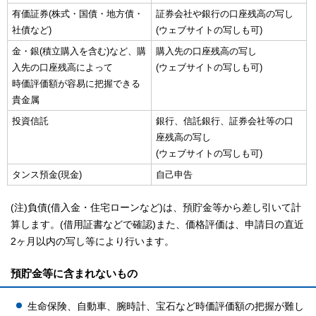
有価証券(株式・国債・地方債・
証券会社や銀行の口座残高の写し
社債など)
(ウェブサイトの写しも可)
金・銀(積立購入を含む)など、購
購入先の口座残高の写し
入先の口座残高によって
(ウェブサイトの写しも可)
時価評価額が容易に把握できる
貴金属
投資信託
銀行、信託銀行、証券会社等の口
座残高の写し
(ウェブサイトの写しも可)
タンス預金(現金)
自己申告
(注)負債(借入金・住宅ローンなど)は、預貯金等から差し引いて計
算します。(借用証書などで確認)また、価格評価は、申請日の直近
2ヶ月以内の写し等により行います。
預貯金等に含まれないもの
生命保険、自動車、腕時計、宝石など時価評価額の把握が難し