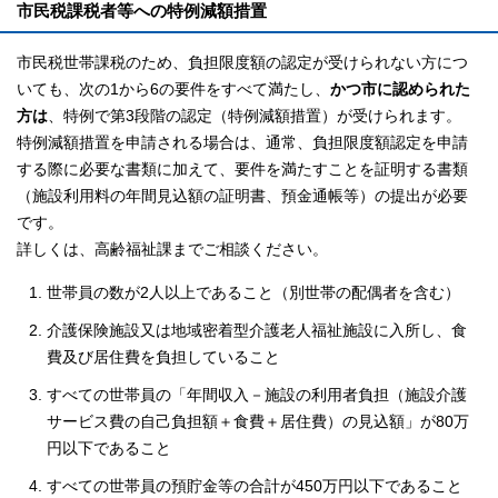
市民税課税者等への特例減額措置
市民税世帯課税のため、負担限度額の認定が受けられない方につ
いても、次の1から6の要件をすべて満たし、
かつ市に認められた
方は
、特例で第3段階の認定（特例減額措置）が受けられます。
特例減額措置を申請される場合は、通常、負担限度額認定を申請
する際に必要な書類に加えて、要件を満たすことを証明する書類
（施設利用料の年間見込額の証明書、預金通帳等）の提出が必要
です。
詳しくは、高齢福祉課までご相談ください。
世帯員の数が2人以上であること（別世帯の配偶者を含む）
介護保険施設又は地域密着型介護老人福祉施設に入所し、食
費及び居住費を負担していること
すべての世帯員の「年間収入－施設の利用者負担（施設介護
サービス費の自己負担額＋食費＋居住費）の見込額」が80万
円以下であること
すべての世帯員の預貯金等の合計が450万円以下であること