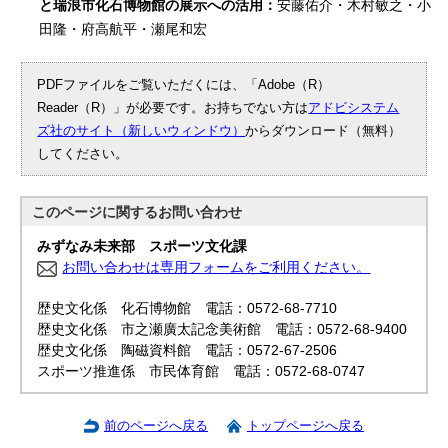
と瑞浪市化石博物館の展示への活用：
安藤佑介・木村敏之・小
田隆・府高航平・瀬尾和宏
PDFファイルをご覧いただくには、「Adobe（R）
Reader（R）」が必要です。お持ちでない方は
アドビシステム
ズ社のサイト（新しいウィンドウ）
からダウンロード（無料）
してください。
このページに関する
お問い合わせ
みずなみ未来部 スポーツ文化課
お問い合わせは専用フォームをご利用ください。
歴史文化係 化石博物館 電話：0572-68-7710
歴史文化係 市之瀬廣太記念美術館 電話：0572-68-9400
歴史文化係 陶磁資料館 電話：0572-67-2506
スポーツ推進係 市民体育館 電話：0572-68-0747
前のページへ戻る
トップページへ戻る