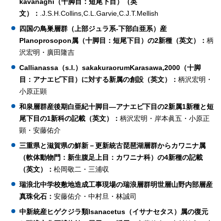
kavanaghi（十脚目：短尾下目）（英
文）：
.J.S.H.Collins,C.L.Garvie,C.J.T.Mellish
四国の鳥巣層群（上部ジュラ系‐下部白亜系）産
Planoprosopon属（十脚目：短尾下目）の2新種（英文）：
柄
沢宏明・廣田隆吉
Callianassa（s.l.）sakakuraorumKarasawa,2000（十脚
目：アナエビ下目）に対する新属の創設（英文）：
柄沢宏明・
小原正顕
和泉層群産後期白亜紀十脚目―アナエビ下目の2新属1新種と短
尾下目の1新科の記載（英文）：
柄沢宏明・岸本眞五・小原正
顕・安藤佑介
三重県と滋賀県の鮮新－更新統古琵琶湖層群からカワニナ属
（軟体動物門：新生腹足上目：カワニナ科）の4新種の記載
（英文）：
松岡敬二・三浦収
瑞浪北中学校敷地造成工事現場の瑞浪層群明世層山野内部層産
真珠化石：
安藤佑介・中村旦・林誠司
中新統産ヒゲクジラ類Isanacetus（イサナセタス）属の復元