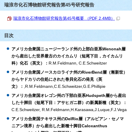
瑞浪市化石博物館研究報告第45号研究報告
瑞浪市化石博物館研究報告第45号概要 （PDF 2.4MB）
目次
アメリカ合衆国ニュージーランド州の上部白亜系Wenonah層
から産出した世界最古のカイカムリ（短尾下目，カイカムリ
科）化石（英文）：
R.M.Feldmann, C.E.Schweitzer
アメリカ合衆国ノースカロライナ州のRiverBend層（漸新世）
からヤドカリの住処にされた巻貝化石の発見（英
文）：
,R.M.Feldmann,C.E.Schweitzer,G.E.Phillipie
アメリカ合衆国オレゴン州の下部白亜系Hudspeth層から産出
した十脚目（短尾下目：アサヒガニ群）の新属新種（英文）：
C.E.Schweitzer, R.M.Feldmann,H.Karasawa,J.Luque,F.J.Vega
アメリカ合衆国テキサス州のDelRio層（アルビアン・セノマ
ニアン境界）から産出した新種十脚目Caloxanthus