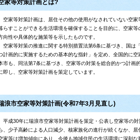
空家等対策計画とは?
空家等対策計画は、居住その他の使用がなされていない空家
暮らすことができる生活環境を確保することを目的に、空家等
方向性や具体的な施策等を示したものです。
空家等対策の推進に関する特別措置法第6条に基づき、国は「
つ計画的に実施するための基本的な指針」を定め、全国的に空
本市も、同法第7条に基づき、空家等の対策を総合的かつ計画
に即し、空家等対策計画を策定しています。
瑞浪市空家等対策計画(令和7年3月見直し)
平成30年に瑞浪市空家等対策計画を策定・公表し空家等の対
ら、少子高齢による人口減少、核家族化の進行が続くなか、居
空家等は増加傾向にあり、今後も地域住民の生活環境に深刻な