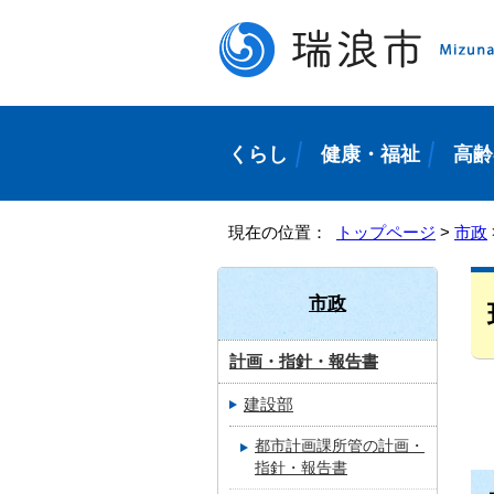
くらし
健康・福祉
高齢
現在の位置：
トップページ
>
市政
市政
計画・指針・報告書
建設部
都市計画課所管の計画・
指針・報告書