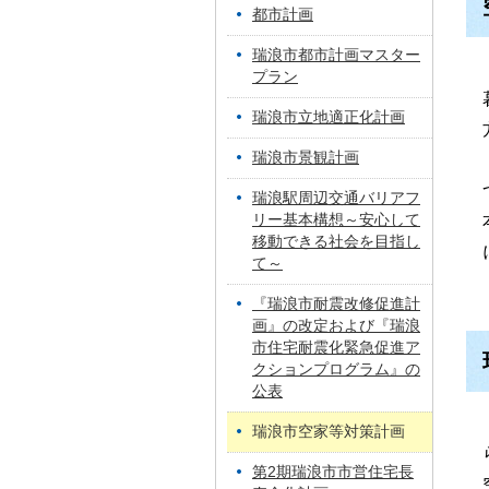
都市計画
瑞浪市都市計画マスター
プラン
瑞浪市立地適正化計画
瑞浪市景観計画
瑞浪駅周辺交通バリアフ
リー基本構想～安心して
移動できる社会を目指し
て～
『瑞浪市耐震改修促進計
画』の改定および『瑞浪
市住宅耐震化緊急促進ア
クションプログラム』の
公表
瑞浪市空家等対策計画
第2期瑞浪市市営住宅長