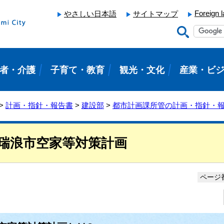
Foreign 
やさしい日本語
サイトマップ
者・介護
子育て・教育
観光・文化
産業・ビ
>
計画・指針・報告書
>
建設部
>
都市計画課所管の計画・指針・
瑞浪市空家等対策計画
ページ番