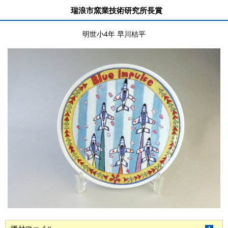
瑞浪市窯業技術研究所長賞
明世小4年 早川桔平