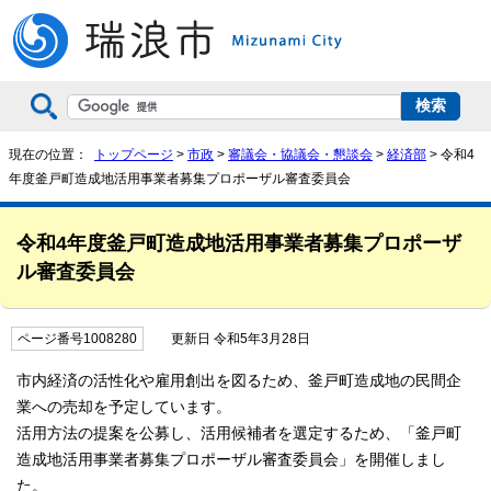
現在の位置：
トップページ
>
市政
>
審議会・協議会・懇談会
>
経済部
> 令和4
年度釜戸町造成地活用事業者募集プロポーザル審査委員会
令和4年度釜戸町造成地活用事業者募集プロポーザ
ル審査委員会
ページ番号1008280
更新日 令和5年3月28日
市内経済の活性化や雇用創出を図るため、釜戸町造成地の民間企
業への売却を予定しています。
活用方法の提案を公募し、活用候補者を選定するため、「釜戸町
造成地活用事業者募集プロポーザル審査委員会」を開催しまし
た。