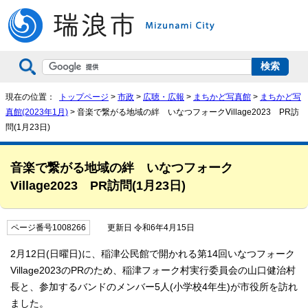
現在の位置：
トップページ
>
市政
>
広聴・広報
>
まちかど写真館
>
まちかど写
真館(2023年1月)
> 音楽で繋がる地域の絆 いなつフォークVillage2023 PR訪
問(1月23日)
音楽で繋がる地域の絆 いなつフォーク
Village2023 PR訪問(1月23日)
ページ番号1008266
更新日 令和6年4月15日
2月12日(日曜日)に、稲津公民館で開かれる第14回いなつフォーク
Village2023のPRのため、稲津フォーク村実行委員会の山口健治村
長と、参加するバンドのメンバー5人(小学校4年生)が市役所を訪れ
ました。