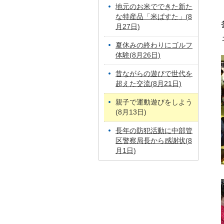
地元のお米でできた新た
な特産品「米ぱすた」(8
月27日)
夏休みの終わりにゴルフ
体験(8月26日)
昔ながらの遊びで世代を
超えた交流(8月21日)
親子で運動遊びをしよう
(8月13日)
長年の防犯活動に中部管
区警察局長から感謝状(8
月1日)