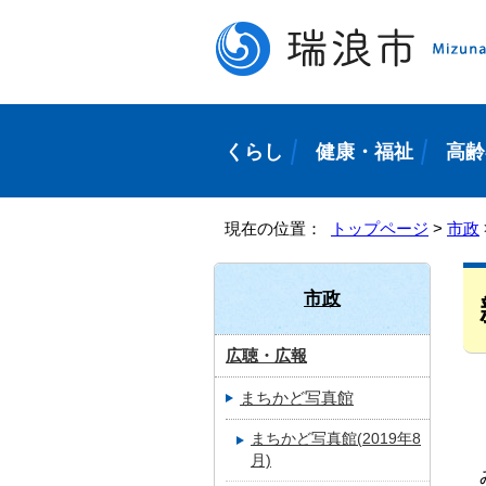
くらし
健康・福祉
高齢
現在の位置：
トップページ
>
市政
市政
広聴・広報
まちかど写真館
まちかど写真館(2019年8
月)