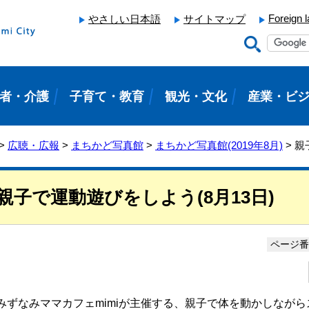
Foreign 
やさしい日本語
サイトマップ
者・介護
子育て・教育
観光・文化
産業・ビ
>
広聴・広報
>
まちかど写真館
>
まちかど写真館(2019年8月)
> 親
親子で運動遊びをしよう(8月13日)
ページ番号
みずなみママカフェmimiが主催する、親子で体を動かしなが