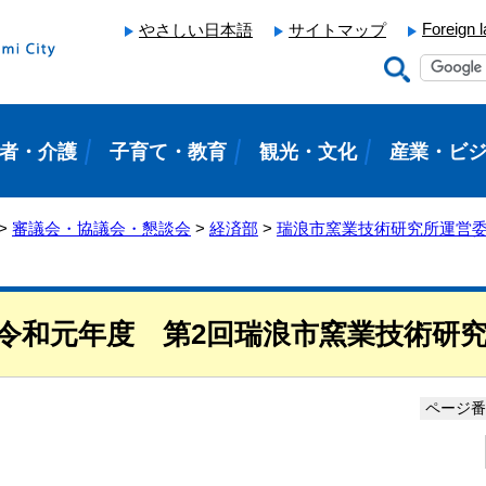
Foreign 
やさしい日本語
サイトマップ
者・介護
子育て・教育
観光・文化
産業・ビ
>
審議会・協議会・懇談会
>
経済部
>
瑞浪市窯業技術研究所運営
令和元年度 第2回瑞浪市窯業技術研
ページ番号