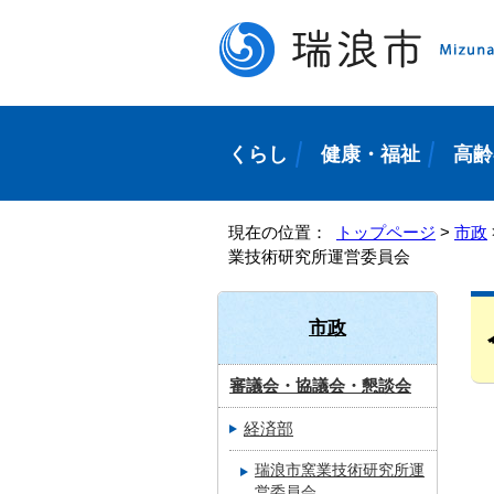
くらし
健康・福祉
高齢
現在の位置：
トップページ
>
市政
業技術研究所運営委員会
市政
審議会・協議会・懇談会
経済部
瑞浪市窯業技術研究所運
営委員会