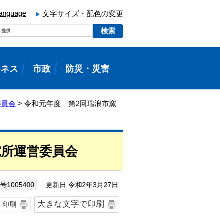
language
文字サイズ・配色の変更
ジネス
市政
防災・災害
委員会
> 令和元年度 第2回瑞浪市窯
究所運営委員会
更新日 令和2年3月27日
1005400
大きな文字で印刷
印刷