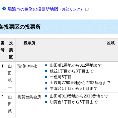
瑞浪市の選挙の投票所地図
（外部リンク）
各投票区の投票所
番
投
投票所
区域
号
票
区
山田町1番地から912番地まで
1
山
瑞浪中学校
穂並1丁目から3丁目まで
田
一色町5丁目
第
土岐町7790番地から7792番地まで
一
学園台1丁目から5丁目まで
山田町913番地から2033番地まで
2
山
明賀台集会所
明賀台1丁目から5丁目まで
田
第