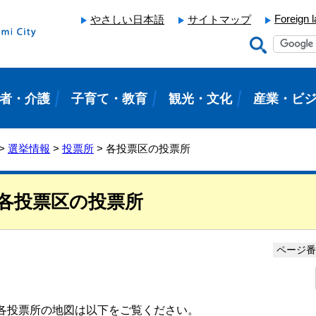
Foreign 
やさしい日本語
サイトマップ
者・介護
子育て・教育
観光・文化
産業・ビ
>
選挙情報
>
投票所
> 各投票区の投票所
各投票区の投票所
ページ番号
各投票所の地図は以下をご覧ください。