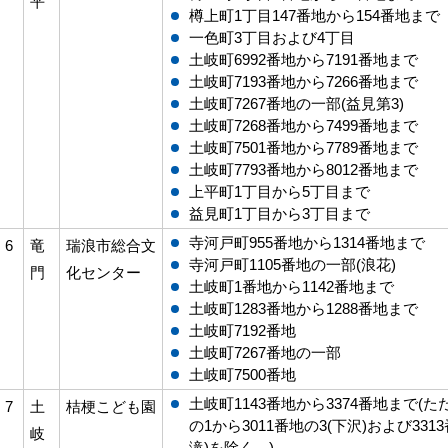
平
樽上町1丁目147番地から154番地まで
一色町3丁目および4丁目
土岐町6992番地から7191番地まで
土岐町7193番地から7266番地まで
土岐町7267番地の一部(益見第3)
土岐町7268番地から7499番地まで
土岐町7501番地から7789番地まで
土岐町7793番地から8012番地まで
上平町1丁目から5丁目まで
益見町1丁目から3丁目まで
寺河戸町955番地から1314番地まで
6
竜
瑞浪市総合文
寺河戸町1105番地の一部(浪花)
門
化センター
土岐町1番地から1142番地まで
土岐町1283番地から1288番地まで
土岐町7192番地
土岐町7267番地の一部
土岐町7500番地
土岐町1143番地から3374番地まで(ただ
7
土
桔梗こども園
の1から3011番地の3(下沢)および331
岐
滝)を除く。)