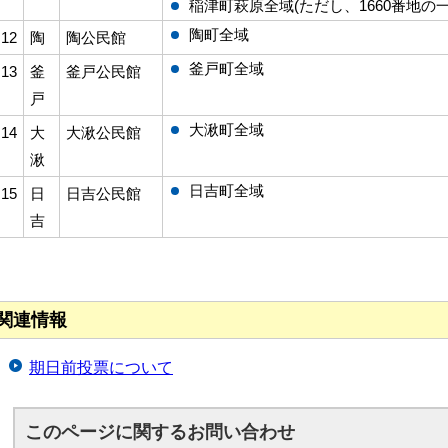
稲津町萩原全域(ただし、1660番地の一
陶町全域
12
陶
陶公民館
釜戸町全域
13
釜
釜戸公民館
戸
大湫町全域
14
大
大湫公民館
湫
日吉町全域
15
日
日吉公民館
吉
関連情報
期日前投票について
このページに関する
お問い合わせ