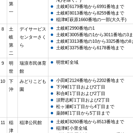
第
土岐町6179番地から6991番地まで
一
土岐町8013番地から8259番地まで
稲津町萩原1660番地の一部(大久手)
土岐町2990番地の1
8
土
デイサービス
土岐町3005番地の1から3011番地の3
岐
センターさく
土岐町3313番地の10から3325番地の
第
ら
土岐町3375番地から6178番地まで
二
明世町全域
9
明
瑞浪市民体育
世
館
小田町2124番地から2202番地まで
10
下
みどりこども
下沖町1丁目および2丁目
沖
園
和合町1丁目および2丁目
須野志町1丁目および2丁目
松ヶ瀬町1丁目から4丁目まで
薬師町1丁目から5丁目まで
土岐町8260番地から8513番地まで
11
稲
稲津公民館
稲津町小里全域
津