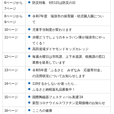
6ページから
防災特集 9月1日は防災の日
7ページ
8ページから
令和7年度 瑞浪市の保育園・幼児園入園につい
9ページ
て
10ページ
児童手当制度が変わります
11ページ
水曜どうでしょうのキャラバン隊が瑞浪市にやっ
てくる！
高田道場ダイヤモンドキッズカレッジ
12ページ
毎週火曜日は市民課、上下水道課、税務課の窓口
業務を延長しています
13ページ
令和5年度「ふるさと みずなみ 応援寄付金」
の活用状況についてお知らせします
14ページ
119するかしないか迷ったら…
ふるさと納税返礼品募集中！
15ページ
国際陶磁器フェスティバル美濃’24
新型コロナウイルスワクチン定期接種のお知らせ
16ページ
こころの健康