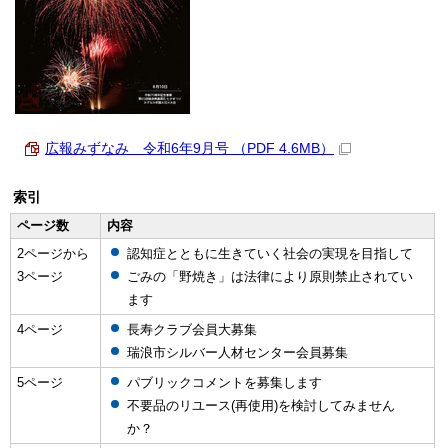
広報みずなみ 令和6年9月号 （PDF 4.6MB）
索引
ページ数
内容
2ページから
認知症とともに生きていく社会の実現を目指して
3ページ
ごみの「野焼き」は法律により原則禁止されてい
ます
4ページ
長寿クラブ会員大募集
瑞浪市シルバー人材センター会員募集
5ページ
パブリックコメントを募集します
不要品のリユース(再使用)を検討してみません
か？