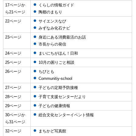
17ページか
くらしの情報ガイド
ら21ページ
陶都のまもり
22ページ
サイエンスなび
みずなみ化石ナビ
23ページ
身近にある消費最活のお話
市長からの発信
24ページ
まいにちがほん！日和
25ページ
10月の困りごと相談
26ページ
ちびとも
Communitiy-school
27ページ
子どもの定期予防接種
28ページ
子育て支援センターだより
29ページ
子どもの健康情報
30ページか
総合文化センターイベント情報
ら31ページ
32ページ
まちかど写真館