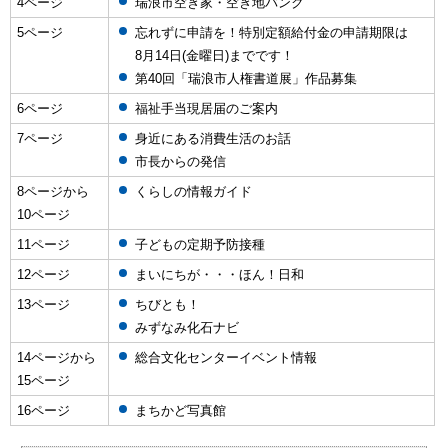
4ページ
瑞浪市空き家・空き地バンク
5ページ
忘れずに申請を！特別定額給付金の申請期限は
8月14日(金曜日)までです！
第40回「瑞浪市人権書道展」作品募集
6ページ
福祉手当現居届のご案内
7ページ
身近にある消費生活のお話
市長からの発信
8ページから
くらしの情報ガイド
10ページ
11ページ
子どもの定期予防接種
12ページ
まいにちが・・・ほん！日和
13ページ
ちびとも！
みずなみ化石ナビ
14ページから
総合文化センターイベント情報
15ページ
16ページ
まちかど写真館