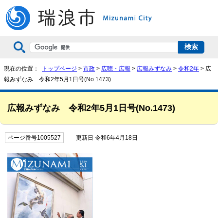
現在の位置：
トップページ
>
市政
>
広聴・広報
>
広報みずなみ
>
令和2年
> 広
報みずなみ 令和2年5月1日号(No.1473)
広報みずなみ 令和2年5月1日号(No.1473)
ページ番号1005527
更新日 令和6年4月18日