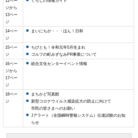
12ペー
くらしの情報ガイド
ジから
13ペー
ジ
14ペー
まいにちが・・・ほん！日和
ジ
15ペー
ちびとも！令和元年5月生まれ
ジ
ゴルフの町みずなみPR事業について
16ペー
総合文化センターイベント情報
ジから
17ペー
ジ
18ペー
まちかど写真館
ジ
新型コロナウイルス感染拡大の防止に向けて
市民の皆さまへのお願い
Jアラート（全国瞬時警報システム）伝達試験のお知
らせ