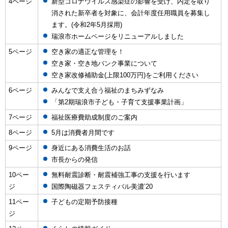
4ページ
新型コロナウイルス感染症の影響を受け、内定を取り
消された新卒者を対象に、会計年度任用職員を募集し
ます。(令和2年5月採用)
瑞浪市ホームページをリニューアルしました
5ページ
空き家の適正な管理を！
空き家・空き地バンク事業について
空き家改修補助金(上限100万円)をご利用ください
6ページ
みんなで支え合う福祉のまちみずなみ
「第2期瑞浪市子ども・子育て支援事業計画」
7ページ
福祉医療費助成制度のご案内
8ページ
5月は消費者月間です
9ページ
身近にある消費生活のお話
市長からの発信
10ペー
無料耐震診断・耐震補強工事の支援を行います
ジ
国際陶磁器フェスティバル美濃’20
11ペー
子どもの定期予防接種
ジ