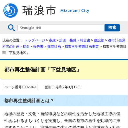
現在の位置：
トップページ
>
市政
>
計画・指針・報告書
>
建設部
>
都市計画課
所管の計画・指針・報告書
>
都市計画
>
都市再生整備計画事業
> 都市再生整備計
画「下益見地区」
都市再生整備計画「下益見地区」
ページ番号1002949
更新日 令和2年3月12日
都市再生整備計画とは？
地域の歴史・文化・自然環境などの特性を活かした地域主導の個
性あふれるまちづくりを実施し、全国の都市の再生を効率的に推
進することにより、地域住民の生活の質の向上と地域経済・社会