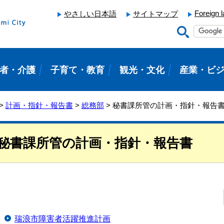
Foreign 
やさしい日本語
サイトマップ
者・介護
子育て・教育
観光・文化
産業・ビ
>
計画・指針・報告書
>
総務部
> 秘書課所管の計画・指針・報告
秘書課所管の計画・指針・報告書
瑞浪市障害者活躍推進計画