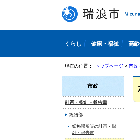
くらし
健康・福祉
高齢
現在の位置：
トップページ
>
市政
市政
計画・指針・報告書
総務部
総務課所管の計画・指
針・報告書