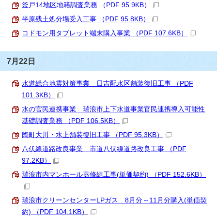
釜戸14地区地籍調査業務 （PDF 95.9KB）
半原残土処分場受入工事 （PDF 95.8KB）
コドモン用タブレット端末購入事業 （PDF 107.6KB）
7月22日
水道総合地震対策事業 日吉配水区舗装復旧工事 （PDF
101.3KB）
水の官民連携事業 瑞浪市上下水道事業官民連携導入可能性
基礎調査業務 （PDF 106.5KB）
陶町大川・水上舗装復旧工事 （PDF 95.3KB）
八伏線道路改良事業 市道八伏線道路改良工事 （PDF
97.2KB）
瑞浪市内マンホール蓋修繕工事(単価契約) （PDF 152.6KB）
瑞浪市クリーンセンターLPガス 8月分～11月分購入(単価契
約) （PDF 104.1KB）