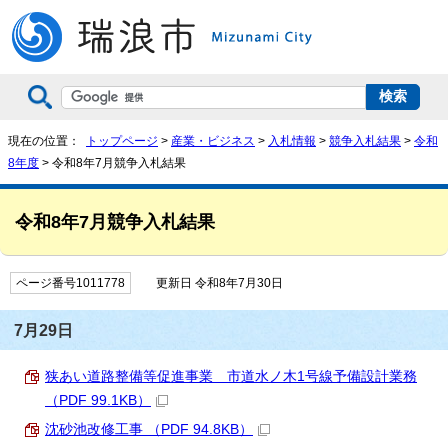
現在の位置：
トップページ
>
産業・ビジネス
>
入札情報
>
競争入札結果
>
令和
8年度
> 令和8年7月競争入札結果
令和8年7月競争入札結果
ページ番号1011778
更新日 令和8年7月30日
7月29日
狭あい道路整備等促進事業 市道水ノ木1号線予備設計業務
（PDF 99.1KB）
沈砂池改修工事 （PDF 94.8KB）