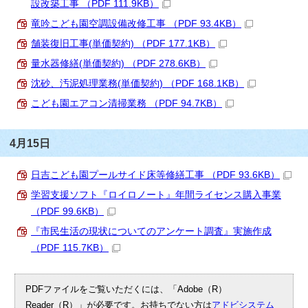
設改築工事 （PDF 111.9KB）
竜吟こども園空調設備改修工事 （PDF 93.4KB）
舗装復旧工事(単価契約) （PDF 177.1KB）
量水器修繕(単価契約) （PDF 278.6KB）
沈砂、汚泥処理業務(単価契約) （PDF 168.1KB）
こども園エアコン清掃業務 （PDF 94.7KB）
4月15日
日吉こども園プールサイド床等修繕工事 （PDF 93.6KB）
学習支援ソフト『ロイロノート』年間ライセンス購入事業
（PDF 99.6KB）
『市民生活の現状についてのアンケート調査』実施作成
（PDF 115.7KB）
PDFファイルをご覧いただくには、「Adobe（R）
Reader（R）」が必要です。お持ちでない方は
アドビシステム