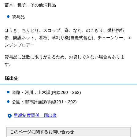
苗木、種子、その他消耗品
貸与品
ほうき、ちりとり、スコップ、鎌、なた、のこぎり、燃料携行
缶、防護ネット、看板、草刈り機(自走式含む)、チェーンソー、エ
ンジンブロアー
貸与品には数に限りがあるため、お貸しできない場合もありま
す。
届出先
道路・河川：土木課(内線260・262)
公園：都市計画課(内線291・292)
里親制度関係 届出書
このページに関する
お問い合わせ