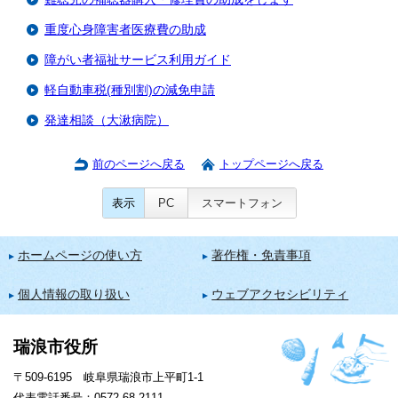
重度心身障害者医療費の助成
障がい者福祉サービス利用ガイド
軽自動車税(種別割)の減免申請
発達相談（大湫病院）
前のページへ戻る
トップページへ戻る
表示
PC
スマートフォン
ホームページの使い方
著作権・免責事項
個人情報の取り扱い
ウェブアクセシビリティ
瑞浪市役所
〒509-6195 岐阜県瑞浪市上平町1-1
代表電話番号：0572-68-2111