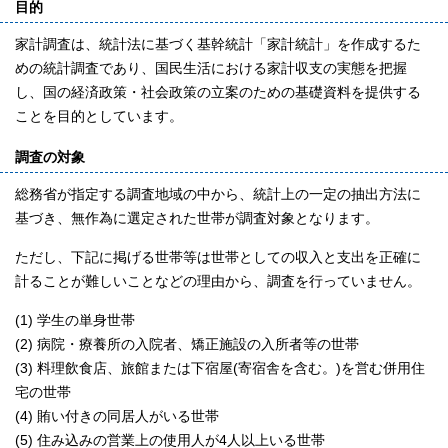
目的
家計調査は、統計法に基づく基幹統計「家計統計」を作成するた
めの統計調査であり、国民生活における家計収支の実態を把握
し、国の経済政策・社会政策の立案のための基礎資料を提供する
ことを目的としています。
調査の対象
総務省が指定する調査地域の中から、統計上の一定の抽出方法に
基づき、無作為に選定された世帯が調査対象となります。
ただし、下記に掲げる世帯等は世帯としての収入と支出を正確に
計ることが難しいことなどの理由から、調査を行っていません。
(1) 学生の単身世帯
(2) 病院・療養所の入院者、矯正施設の入所者等の世帯
(3) 料理飲食店、旅館または下宿屋(寄宿舎を含む。)を営む併用住
宅の世帯
(4) 賄い付きの同居人がいる世帯
(5) 住み込みの営業上の使用人が4人以上いる世帯