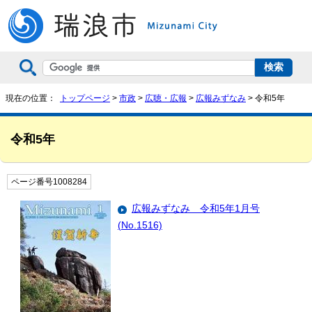
現在の位置：
トップページ
>
市政
>
広聴・広報
>
広報みずなみ
> 令和5年
令和5年
ページ番号1008284
広報みずなみ 令和5年1月号
(No.1516)