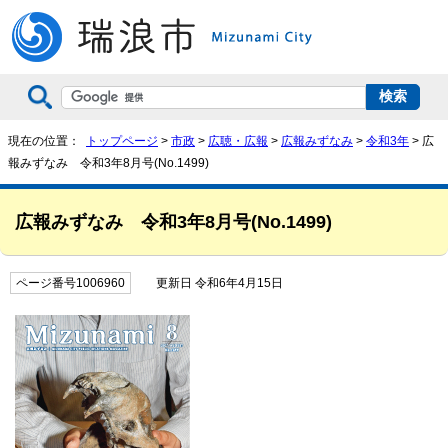
現在の位置：
トップページ
>
市政
>
広聴・広報
>
広報みずなみ
>
令和3年
> 広
報みずなみ 令和3年8月号(No.1499)
広報みずなみ 令和3年8月号(No.1499)
ページ番号1006960
更新日 令和6年4月15日