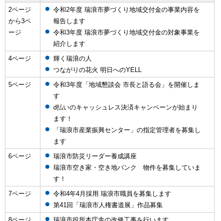
2ページ
令和2年度 瑞浪市夢づくり地域交付金の事業内容を
から3ペ
報告します
ージ
令和3年度 瑞浪市夢づくり地域交付金の対象事業を
紹介します
4ページ
輝く瑞浪の人
つながりの花火 明日へのYELL
5ページ
令和3年度「地域懇談会 市長と語る会」を開催しま
す
d払いのキャッシュレス決済キャンペーンが始まり
ます！
「瑞浪市産業振興センター」の指定管理者を募集し
ます
6ページ
瑞浪市防災リーダー養成講座
瑞浪市空き家・空き地バンク 物件を募集していま
す！
7ページ
令和4年4月採用 瑞浪市職員を募集します
第41回「瑞浪市人権書道展」作品募集
8ページ
瑞浪市役所本庁舎の改修工事を行います