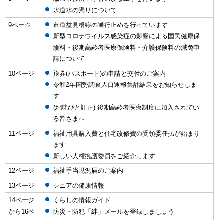
水道水の濁りについて
9ページ
市道益見橋線の通行止めを行っています
新型コロナウイルス感染症の影響による国民健康保
険料・後期高齢者医療保険料・介護保険料の減免申
請について
10ページ
旅券(パスポート)の申請と交付のご案内
令和2年国勢調査人口速報集計結果をお知らせしま
す
(お詫びと訂正) 後期高齢者医療制度に加入されてい
る皆さまへ
11ページ
福祉用具購入費と住宅改修費の受領委任払が始まり
ます
新しい人権擁護委員をご紹介します
12ページ
福祉手当現況届のご案内
13ページ
シニアの健康情報
14ページ
くらしの情報ガイド
から16ペ
防災・防犯「絆」メールを登録しましょう