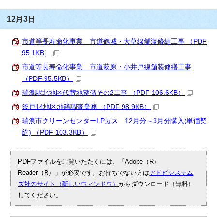
12月3日
市道等長寿命化事業 市道鶴城・大草線舗装修繕工事 （PDF
95.1KB）
市道等長寿命化事業 市道萩原・小井戸線舗装修繕工事
（PDF 95.5KB）
瑞浪駅北地区代替地整備その2工事 （PDF 106.6KB）
釜戸14地区地籍調査業務 （PDF 98.9KB）
瑞浪市クリーンセンターLPガス 12月分～3月分購入(単価契
約) （PDF 103.3KB）
PDFファイルをご覧いただくには、「Adobe（R）
Reader（R）」が必要です。お持ちでない方は
アドビシステム
ズ社のサイト（新しいウィンドウ）
からダウンロード（無料）
してください。