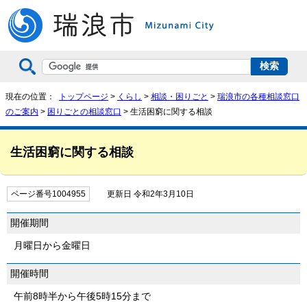
現在の位置：
トップページ
>
くらし
>
相談・困りごと
>
瑞浪市の各種相談窓口
のご案内
>
困りごとの相談窓口
> 生活困窮に関する相談
生活困窮に関する相談
ページ番号1004955
更新日 令和2年3月10日
開催期間
月曜日から金曜日
開催時間
午前8時半から午後5時15分まで