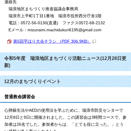
連絡先
瑞浪地区まちづくり推進協議会事務局
瑞浪市上平町1丁目1番地 瑞浪市役所西分庁舎1階
電話：0572-56-0130(直通) ファクス0572-68-2132
Eメール：mizunami.machidukuri6195@gmail.com
第5回芋ほり大会チラシ （PDF 306.9KB）
令和5年度 瑞浪地区まちづくり活動ニュース(12月28日更
新)
12月のまちづくりイベント
普通救命講習会
心肺蘇生法やAEDの使用法を学ぶために、瑞浪市防災センターで
12月8日と9日に開催されました。この講習会は3時間コースで、参
加者は26名でした。参加者からは、「とても役に立った。」とう