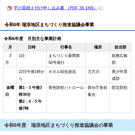
芋の苗植え付け申し込み書 （PDF 36.1KB）
令和6年 瑞浪地区まちづくり推進協議会事業
令和6年度 月別主な事業計画
月
日時
行事名
場所
担当部
3
1日
まちづくり新聞第
総務広報
月
50号発行
部
22日午後1時か
ホタル幼虫放流
万尺川
青少年育
ら
成部
金曜
第1・3 午後3
青色防犯パトロール
西分庁舎前
防災防犯
日
時30分
集合
第2・4・5 午
後7時
令和6年度 瑞浪地区まちづくり推進協議会の事業