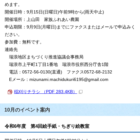
めます。
開催日時：9月15日(日曜日)午前9時から(雨天中止)
開催場所：上山田 家族ふれあい農園
申込期限：9月9日(月曜日)までにファクスまたはメールで申込みく
ださい。
参加費：無料です。
連絡先
瑞浪地区まちづくり推進協議会事務局
瑞浪市上平町1丁目1番地 瑞浪市役所西分庁舎1階
電話：0572-56-0130(直通) ファクス0572-68-2132
Eメール：mizunami.machidukuri6195@gmail.com
稲刈りチラシ （PDF 283.4KB）
10月のイベント案内
令和6年度 第4回絵手紙・ちぎり絵教室