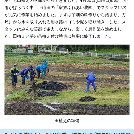
本年も田植えの季節がやってきました。4月30日(日曜日)の朝、小
雨がぱらつく中、上山田の「家族ふれあい農園」でスタッフ17名
が元気に作業を始めました。まずは芋畑の畝作りから始まり、万
尺川から水を取り入れる用水路のゴミや泥を取り除きました。ス
タッフはみんな笑顔で協力しながら、楽しく農作業を進めまし
た。田植えと芋の苗植え付け準備は無事に終了しました。
田植えの準備