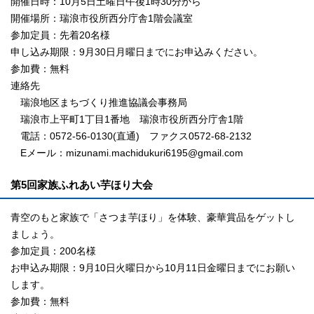
開催日時：10月5日土曜日午後1時30分から
開催場所：瑞浪市役所西分庁舎1階会議室
参加定員：先着20名様
申し込み期限：9月30日月曜日までにお申込みください。
参加費：無料
連絡先
瑞浪地区まちづくり推進協議会事務局
瑞浪市上平町1丁目1番地 瑞浪市役所西分庁舎1階
電話：0572-56-0130(直通) ファクス0572-68-2132
Eメール：mizunami.machidukuri6195@gmail.com
第5回家族ふれあい芋ほり大会
青空のもと家族で「さつま芋ほり」を体験、豪華賞品をゲットし
ましょう。
参加定員：200名様
お申込み期限：9月10日火曜日から10月11日金曜日までにお願い
します。
参加費：無料