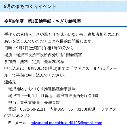
9月のまちづくりイベント
令和6年度 第3回絵手紙・ちぎり絵教室
手作りの素晴らしさや温もりを味わいながら、参加者相互のふれ
あいを楽しんでいただくことを目的に開催します。
日時：9月7日(土曜日)午後1時30分から
場所：瑞浪市役所市役所西分庁舎1階会議室
参加費：無料 定員：先着20名様
申し込みは、8月30日(金曜日)までに「ファクス」または「メー
ル」で事前に申し込んでください。
連絡先
瑞浪地区まちづくり推進協議会事務局
瑞浪市上平町1丁目1番地 瑞浪市役所西分庁舎1階
担当：集落支援員 長瀬貞次
電話 0572-68-2111 内線365 56ー0130(直通) ファクス
0572-68-2132
E－メール
mizunami.machidukuri6195@gmail.com