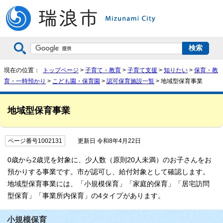
現在の位置：
トップページ
>
子育て・教育
>
子育て支援
>
知りたい
>
保育・教
育・一時預かり
>
こども園・保育園
>
認可保育施設一覧
> 地域型保育事業
地域型保育事業
ページ番号1002131
更新日 令和8年4月22日
0歳から2歳児を対象に、少人数（原則20人未満）のお子さんをお
預かりする事業です。市が認可し、給付対象として確認します。
地域型保育事業には、「小規模保育」「家庭的保育」「居宅訪問
型保育」「事業所内保育」の4タイプがあります。
小規模保育