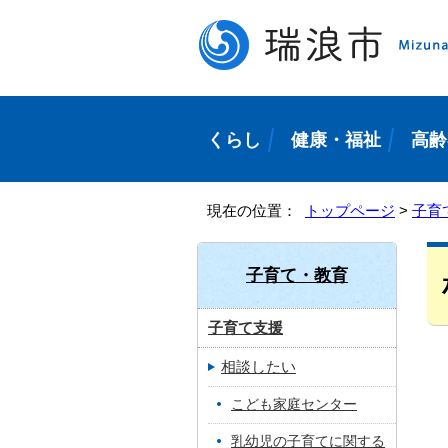
くらし
健康・福祉
高齢
現在の位置：
トップページ
>
子育
子育て・教育
子育て支援
相談したい
こども家庭センター
乳幼児の子育てに関する